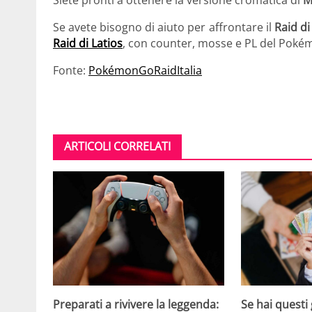
Siete pronti a ottenere la versione cromatica di
M
Se avete bisogno di aiuto per affrontare il
Raid di
Raid di Latios
, con counter, mosse e PL del Poké
Fonte:
PokémonGoRaidItalia
ARTICOLI CORRELATI
Se hai questi 
Preparati a rivivere la leggenda: