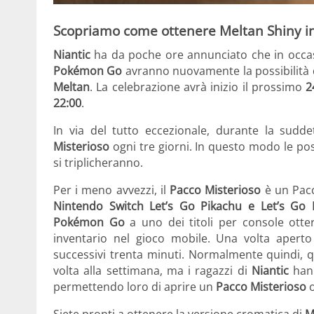
Scopriamo come ottenere Meltan Shiny 
Niantic
ha da poche ore annunciato che in occa
Pokémon Go
avranno nuovamente la possibilità 
Meltan
. La celebrazione avrà inizio il prossimo
2
22:00
.
In via del tutto eccezionale, durante la sudd
Misterioso
ogni tre giorni. In questo modo le pos
si triplicheranno.
Per i meno avvezzi, il
Pacco Misterioso
è un Pacc
Nintendo Switch
Let’s Go Pikachu e Let’s Go 
Pokémon Go
a uno dei titoli per console otter
inventario nel gioco mobile. Una volta ape
successivi trenta minuti. Normalmente quindi, 
volta alla settimana, ma i ragazzi di
Niantic
hann
permettendo loro di aprire un
Pacco Misterioso
o