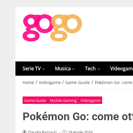
Serie TV
Musica
Tech
Videogam
/
/
/
Home
Videogame
Game Guide
Pokémon Go: come 
Game Guide
Mobile Gaming
Videogame
Pokémon Go: come ott
Claudia Razzauti
-
19 Aprile 2019