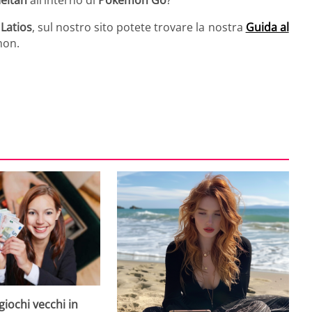
eltan
all’interno di
Pokémon Go
?
 Latios
, sul nostro sito potete trovare la nostra
Guida al
mon.
giochi vecchi in