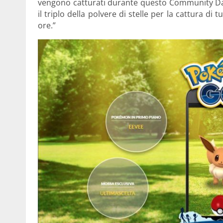
vengono catturati durante questo Community Day. 
il triplo della polvere di stelle per la cattura di
ore.”