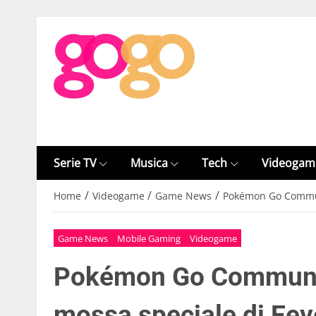
Serie TV
Musica
Tech
Videogam
/
/
/
Home
Videogame
Game News
Pokémon Go Communi
Game News
Mobile Gaming
Videogame
Pokémon Go Community
mossa speciale di Ee