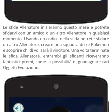
Le sfide Allenatore inizieranno questo mese e potrete
sfidarvi con un amico o un altro Allenatore in qualsiasi
momento. Usando un codice della sfida potrete sfidare
un altro Allenatore, creare una squadra di tre Pokémon
e scoprire chi di voi sarà il vincitore. Una volta terminate
le sfide Allenatore, entrambi gli sfidanti riceveranno
fantastici premi, come la possibilità di guadagnare rari
Oggetti Evoluzione.