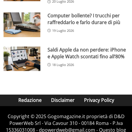
20 Luglio 2026
Computer bollente? I trucchi per
raffreddarlo e farlo durare di più
19 Luglio 2026
Saldi Apple da non perdere: iPhone
e Apple Watch scontati fino all’80%
18 Luglio 2026
Redazione
Disclaimer
Privacy Policy
Copyright © 2025 Gogomagazine.it proprietà di D&D
PowerWeb Srl - Via Cavour 310 - 00184 Roma - P.Iva
15336031008 - dpowerdweb@gmail.com - Questo blog