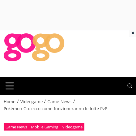
×
/
/
/
Home
Videogame
Game News
Pokémon Go: ecco come funzioneranno le lotte PvP
Game News
Mobile Gaming
Videogame