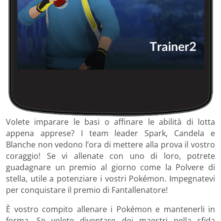
Volete imparare le basi o affinare le abilità di lotta
appena apprese? I team leader Spark, Candela e
Blanche non vedono l’ora di mettere alla prova il vostro
coraggio! Se vi allenate con uno di loro, potrete
guadagnare un premio al giorno come la Polvere di
stella, utile a potenziare i vostri Pokémon. Impegnatevi
per conquistare il premio di Fantallenatore!
È vostro compito allenare i Pokémon e mantenerli in
forma. Se volete diventare dei maestri nella sfida