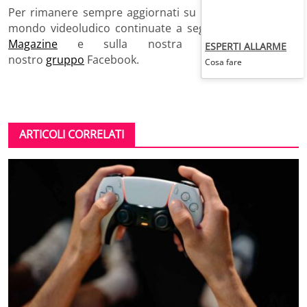
Per rimanere sempre aggiornati su
Pokémon Go
e sul
mondo videoludico continuate a seguirci qui su
Gogo
Magazine
e sulla nostra
pagina
e nel
ESPERTI ALLARME
nostro
gruppo
Facebook.
Cosa fare
ARTICOLI CORRELATI