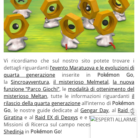
Vi ricordiamo che sul nostro sito potete trovare i
dettagli riguardanti
l’evento Maratuova e le evoluzioni di
quarta generazione
inserite in
Pokémon Go
,
la
Sincroavventura
,
il misterioso Melmetal
,
la nuova
funzione “Parco Giochi”
, le
modalità di ottenimento del
misterioso Meltan
, tutte le informazioni riguardanti
il
rilascio della quarta generazione
all’interno di
Pokémon
Go
, le nostre guide dedicate al
Gengar Day
, al
Raid di
Giratina
e al
Raid EX di Deoxys
e e tutti i dettagli sulle
Missioni di Ricerca sul campo necessarie
per ottenere
Shedinja
in
Pokémon Go
!