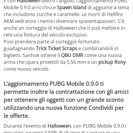
E con
Halloween
dietro l’angolo, l’aggiornamento PUBG
Mobile 0.9.0 arricchisce
Spawn Island
di aggiunte a tema
che includono zucche e caramelle. Le morti di Hellfire
AKM vedranno i nemici diventare spaventapasseri. C’è
anche un sorteggio di Halloween che ti può mettere in
rete una finitura del veicolo esclusivo.
Puoi prendere parte al sorteggio fortunato
guadagnando
Trick Ticket Scraps
e combinandoli in
biglietti. Sanhok ottiene il
QBU DMR
come una nuova
arma che spara proiettili da 5,56 mm e un
pickup Rony
come nuovo veicolo.
L’aggiornamento PUBG Mobile 0.9.0 ti
permette inoltre la contrattazione con gli amici
per ottenere gli oggetti con un grande sconto
utilizzando una nuova funzione Condividi per
le offerte.
Durante l’evento di
Halloween
, con PUBG Mobile 0.9.0 i
giocatori avranno il 50% di chance di capitare in una