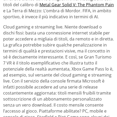
titoli del calibro di
Metal Gear Solid V: The Phantom Pain
e La Terra di Mezzo: L’ombra di Mordor. FIFA, in ambito
sportivo, è invece il più indicativo in termini di AI.
Cloud gaming e streaming live. Niente download o
dischi fissi: basta una connessione internet stabile per
poter accedere a migliaia di titoli, da remoto e in diretta.
La grafica potrebbe subire qualche penalizzazione in
termini di qualità e prestazioni visive, ma il concetto in
sé è decisamente interessante. E così, se Gran Turismo
7 VR è il titolo esemplificativo che illustra tutto il
potenziale della realtà aumentata, Xbox Game Pass lo è,
ad esempio, sul versante del cloud gaming e streaming
live. Con il servizio della console firmata Microsoft è
infatti possibile accedere ad una serie di release
costantemente aggiornata: titoli mensili fruibili tramite
sottoscrizione di un abbonamento personalizzato
senza un vero download. Il costo mensile consente
l’accesso al gioco. Piattaforme abilitate? PC, mobile e
console di gioco. Starfield e Riot Game sono alcuni dei