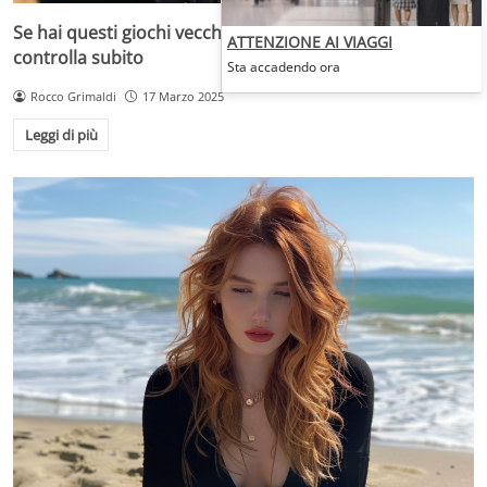
Se hai questi giochi vecchi in casa sei ricco e non lo sai:
ATTENZIONE AI VIAGGI
controlla subito
Sta accadendo ora
Rocco Grimaldi
17 Marzo 2025
Leggi di più