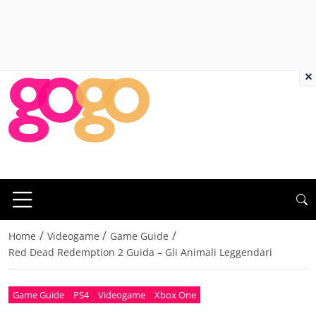
×
/
/
/
Home
Videogame
Game Guide
Red Dead Redemption 2 Guida – Gli Animali Leggendari
Game Guide
PS4
Videogame
Xbox One