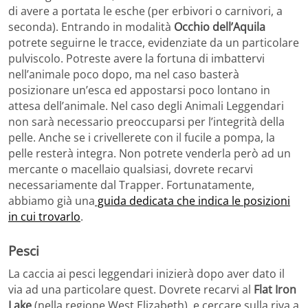
di avere a portata le esche (per erbivori o carnivori, a
seconda). Entrando in modalità
Occhio dell’Aquila
potrete seguirne le tracce, evidenziate da un particolare
pulviscolo. Potreste avere la fortuna di imbattervi
nell’animale poco dopo, ma nel caso basterà
posizionare un’esca ed appostarsi poco lontano in
attesa dell’animale. Nel caso degli Animali Leggendari
non sarà necessario preoccuparsi per l’integrità della
pelle. Anche se i crivellerete con il fucile a pompa, la
pelle resterà integra. Non potrete venderla però ad un
mercante o macellaio qualsiasi, dovrete recarvi
necessariamente dal Trapper. Fortunatamente,
abbiamo già una
guida dedicata che indica le posizioni
in cui trovarlo
.
Pesci
La caccia ai pesci leggendari inizierà dopo aver dato il
via ad una particolare quest. Dovrete recarvi al
Flat Iron
Lake
(nella regione West Elizabeth), e cercare sulla riva a