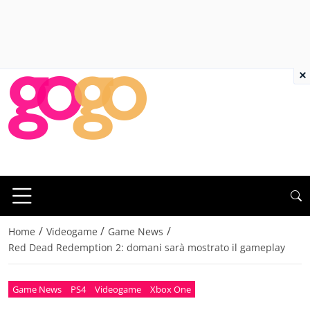
×
/
/
/
Home
Videogame
Game News
Red Dead Redemption 2: domani sarà mostrato il gameplay
Game News
PS4
Videogame
Xbox One