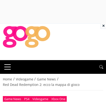
×
/
/
/
Home
Videogame
Game News
Red Dead Redemption 2: ecco la mappa di gioco
Game News
PS4
Videogame
Xbox One