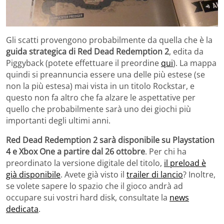
Gli scatti provengono probabilmente da quella che è la
guida strategica di Red Dead Redemption 2
, edita da
Piggyback (potete effettuare il preordine
qui
). La mappa
quindi si preannuncia essere una delle più estese (se
non la più estesa) mai vista in un titolo Rockstar, e
questo non fa altro che fa alzare le aspettative per
quello che probabilmente sarà uno dei giochi più
importanti degli ultimi anni.
Red Dead Redemption 2 sarà disponibile su Playstation
4 e Xbox One a partire dal 26 ottobre
. Per chi ha
preordinato la versione digitale del titolo,
il preload è
già disponibile
. Avete già visto il
trailer di lancio
? Inoltre,
se volete sapere lo spazio che il gioco andrà ad
occupare sui vostri hard disk, consultate la
news
dedicata
.