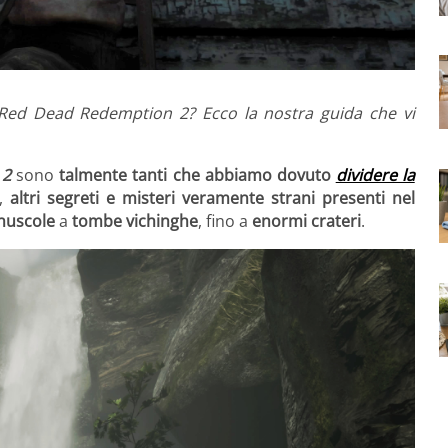
di Red Dead Redemption 2? Ecco la nostra guida che vi
 2
sono
talmente tanti che abbiamo dovuto
dividere la
i,
altri segreti e misteri veramente strani presenti nel
nuscole
a
tombe vichinghe
, fino a
enormi crateri
.