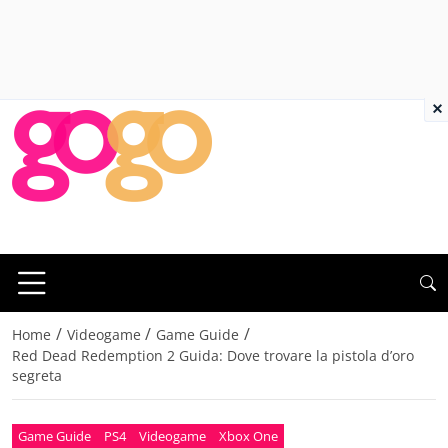
×
/
/
/
Home
Videogame
Game Guide
Red Dead Redemption 2 Guida: Dove trovare la pistola d’oro
segreta
Game Guide
PS4
Videogame
Xbox One