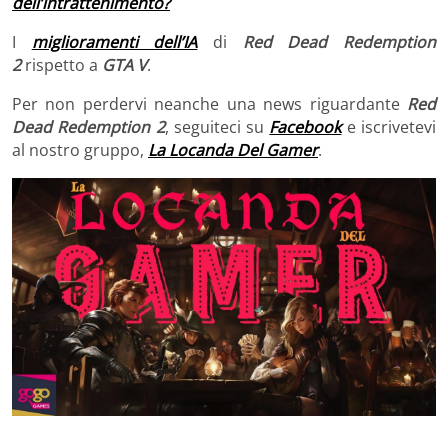
dell’intrattenimento?
I
miglioramenti dell’IA
di
Red Dead Redemption
2
rispetto a
GTA V
.
Per non perdervi neanche una news riguardante
Red
Dead Redemption 2
, seguiteci su
Facebook
e iscrivetevi
al nostro gruppo,
La Locanda Del Gamer
.