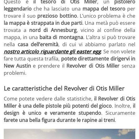
Questo è
il tesoro di Otis Miller
, un
pistolero
leggendario
che ha lasciato una
mappa del tesoro
per
trovare il suo
prezioso bottino
. L’unico problema è che
la mappa è strappata in due parti
. Una metà può essere
trovata a
nord di Annesburg
, vicino al confine della
mappa, in una
baita di montagna
. L’altra si può trovare
nella
casa dell’eremità
, di cui vi abbiamo parlato nel
nostro articolo riguardante gli easter egg
. Se non volete
fare tutta questa trafila,
potete direttamente dirigervi in
New Austin
e prendere il
Revolver di Otis Miller
senza
problemi.
Le caratteristiche del Revolver di Otis Miller
Come potete vedere dalle statistiche,
il Revolver di Otis
Miller è una delle pistole più potenti del gioco
. Inoltre,
il
design è unico e veramente stupendo
. Sicuramente
farete una bella figura durante le rapine ai treni
.