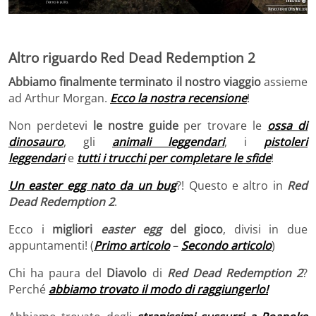
Altro riguardo Red Dead Redemption 2
Abbiamo finalmente terminato il nostro viaggio
assieme
ad Arthur Morgan.
Ecco la nostra recensione
!
Non perdetevi
le nostre guide
per trovare le
ossa di
dinosauro
, gli
animali leggendari
, i
pistoleri
leggendari
e
tutti i trucchi per completare le sfide
!
Un easter egg nato da un bug
?! Questo e altro in
Red
Dead Redemption 2
.
Ecco i
migliori
easter egg
del gioco
, divisi in due
appuntamenti! (
Primo articolo
–
Secondo articolo
)
Chi ha paura del
Diavolo
di
Red Dead Redemption 2
?
Perché
abbiamo trovato il modo di raggiungerlo!