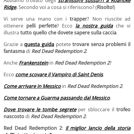
Abbiamo trovato degli
stranissimi sussurri a Roanoke
Ridge
.
Secondo voi a cosa si riferiscono? (
Risolto!
)
Vi serve una mano con i
trapper
? Non riuscite ad
ottenere
pelli perfette
? Ecco
la nostra guida
che vi
illustra
tutto quello che dovete sapere sulla caccia
.
Grazie a
questa guida
potete
trovare senza problemi il
fantasma
di
Red Dead Redemption 2
.
Anche
Frankenstein
in
Red Dead Redemption 2
?
Ecco
come scovare il Vampiro di Saint Denis
.
Come arrivare in Messico
in
Red Dead Redemption 2
.
Come tornare a Guarma passando dal Messico
.
Dove trovare le tombe segrete
per sbloccare il
trofeo
nascosto
di
Red Dead Redemption 2
.
Red Dead Redemption 2
:
Il miglior lancio della storia