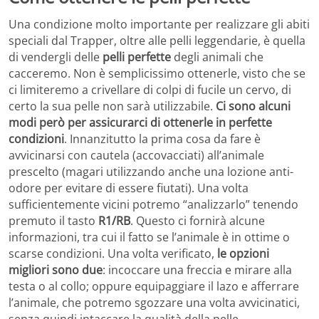
Una condizione molto importante per realizzare gli abiti
speciali dal Trapper, oltre alle pelli leggendarie, è quella
di vendergli delle
pelli perfette
degli animali che
cacceremo. Non è semplicissimo ottenerle, visto che se
ci limiteremo a crivellare di colpi di fucile un cervo, di
certo la sua pelle non sarà utilizzabile.
Ci sono alcuni
modi però per assicurarci di ottenerle in perfette
condizioni
. Innanzitutto la prima cosa da fare è
avvicinarsi con cautela (accovacciati) all’animale
prescelto (magari utilizzando anche una lozione anti-
odore per evitare di essere fiutati). Una volta
sufficientemente vicini potremo “analizzarlo” tenendo
premuto il tasto
R1/RB
. Questo ci fornirà alcune
informazioni, tra cui il fatto se l’animale è in ottime o
scarse condizioni. Una volta verificato,
le opzioni
migliori sono due
: incoccare una freccia e mirare alla
testa o al collo; oppure equipaggiare il lazo e afferrare
l’animale, che potremo sgozzare una volta avvicinatici,
senza quindi intaccare la qualità della pelle.