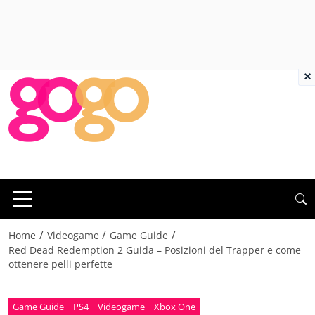
×
/
/
/
Home
Videogame
Game Guide
Red Dead Redemption 2 Guida – Posizioni del Trapper e come
ottenere pelli perfette
Game Guide
PS4
Videogame
Xbox One