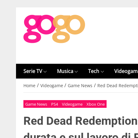
Serie TV
Musica
Tech
Videogam
/
/
/
Home
Videogame
Game News
Red Dead Redemption
Game News
PS4
Videogame
Xbox One
Red Dead Redemption 2
durata e sul lavoro di