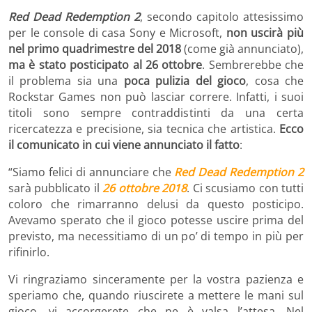
Red Dead Redemption 2
, secondo capitolo attesissimo
per le console di casa Sony e Microsoft,
non uscirà più
nel primo quadrimestre del 2018
(come già annunciato),
ma è stato posticipato al 26 ottobre
. Sembrerebbe che
il problema sia una
poca pulizia del gioco
, cosa che
Rockstar Games non può lasciar correre. Infatti, i suoi
titoli sono sempre contraddistinti da una certa
ricercatezza e precisione, sia tecnica che artistica.
Ecco
il comunicato in cui viene annunciato il fatto
:
“Siamo felici di annunciare che
Red Dead Redemption 2
sarà pubblicato il
26 ottobre 2018
. Ci scusiamo con tutti
coloro che rimarranno delusi da questo posticipo.
Avevamo sperato che il gioco potesse uscire prima del
previsto, ma necessitiamo di un po’ di tempo in più per
rifinirlo.
Vi ringraziamo sinceramente per la vostra pazienza e
speriamo che, quando riuscirete a mettere le mani sul
gioco, vi accorgerete che ne è valsa l’attesa. Nel