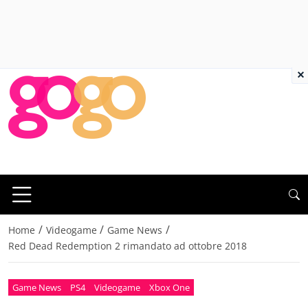
×
/
/
/
Home
Videogame
Game News
Red Dead Redemption 2 rimandato ad ottobre 2018
Game News
PS4
Videogame
Xbox One