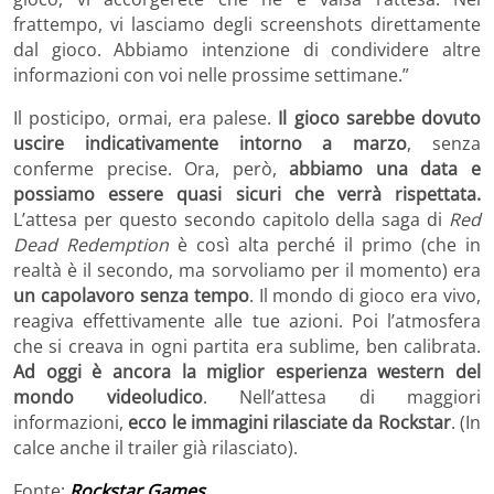
frattempo, vi lasciamo degli screenshots direttamente
dal gioco. Abbiamo intenzione di condividere altre
informazioni con voi nelle prossime settimane.”
Il posticipo, ormai, era palese.
Il gioco sarebbe dovuto
uscire indicativamente intorno a marzo
, senza
conferme precise. Ora, però,
abbiamo una data e
possiamo essere quasi sicuri che verrà rispettata.
L’attesa per questo secondo capitolo della saga di
Red
Dead Redemption
è così alta perché il primo (che in
realtà è il secondo, ma sorvoliamo per il momento) era
un capolavoro senza tempo
. Il mondo di gioco era vivo,
reagiva effettivamente alle tue azioni. Poi l’atmosfera
che si creava in ogni partita era sublime, ben calibrata.
Ad oggi è ancora la miglior esperienza western del
mondo videoludico
. Nell’attesa di maggiori
informazioni,
ecco le immagini rilasciate da Rockstar
. (In
calce anche il trailer già rilasciato).
Fonte:
Rockstar Games