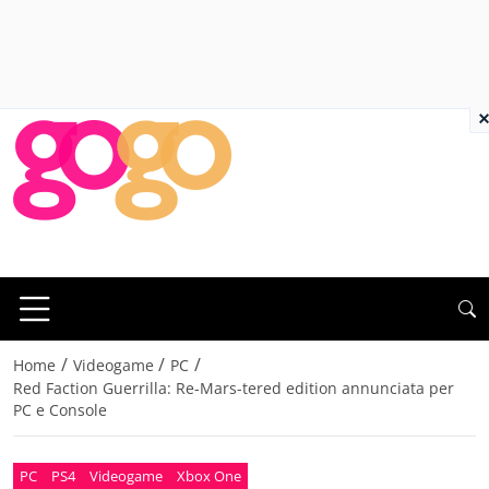
×
/
/
/
Home
Videogame
PC
Red Faction Guerrilla: Re-Mars-tered edition annunciata per
PC e Console
PC
PS4
Videogame
Xbox One