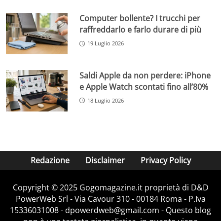
Computer bollente? I trucchi per
raffreddarlo e farlo durare di più
19 Luglio 2026
Saldi Apple da non perdere: iPhone
e Apple Watch scontati fino all’80%
18 Luglio 2026
Redazione
Disclaimer
Privacy Policy
Copyright © 2025 Gogomagazine.it proprietà di D&D
PowerWeb Srl - Via Cavour 310 - 00184 Roma - P.Iva
15336031008 - dpowerdweb@gmail.com - Questo blog