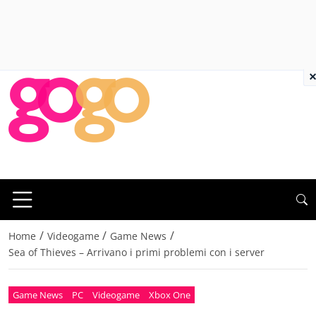
×
/
/
/
Home
Videogame
Game News
Sea of Thieves – Arrivano i primi problemi con i server
Game News
PC
Videogame
Xbox One