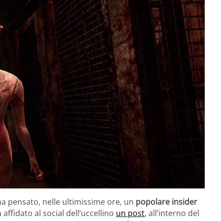
ha pensato, nelle ultimissime ore, un
popolare insider
a affidato al social dell’uccellino
un post
, all’interno del