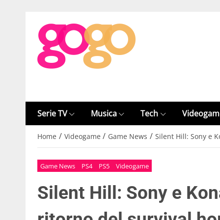
Serie TV
Musica
Tech
Videogam
/
/
/
Home
Videogame
Game News
Silent Hill: Sony e 
Game News
PS4
PS5
Videogame
Silent Hill: Sony e Ko
ritorno del survival ho