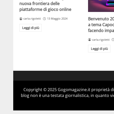
nuova frontiera delle
piattaforme di gioco online
Benvenuto 20
carla.rigoletti
13 Maggio 2024
a tema Capo
Leggi di più
facendo impaz
carla.rigoletti
Leggi di più
Copyright © 2025 Gogomagazine.it proprietà d
blog non è una testata giornalistica, in quanto v