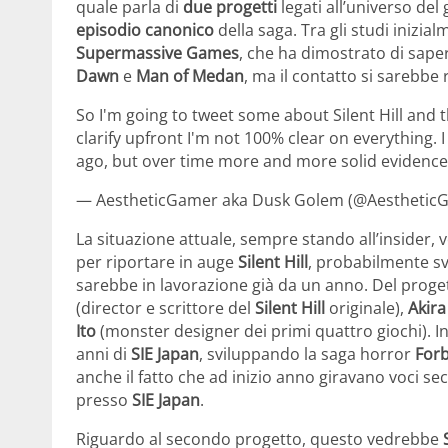
quale parla di
due progetti
legati all’universo del
episodio canonico
della saga. Tra gli studi inizial
Supermassive Games
, che ha dimostrato di sape
Dawn
e
Man of Medan
, ma il contatto si sarebbe r
So I'm going to tweet some about Silent Hill and 
clarify upfront I'm not 100% clear on everything
ago, but over time more and more solid evidence 
— AestheticGamer aka Dusk Golem (@Aesthetic
La situazione attuale, sempre stando all’insider,
per riportare in auge
Silent Hill
, probabilmente svi
sarebbe in lavorazione già da un anno. Del proget
(director e scrittore del
Silent Hill
originale),
Akir
Ito
(monster designer dei primi quattro giochi). 
anni di
SIE Japan
, sviluppando la saga horror
Forb
anche il fatto che ad inizio anno giravano voci se
presso
SIE Japan
.
Riguardo al secondo progetto, questo vedrebbe