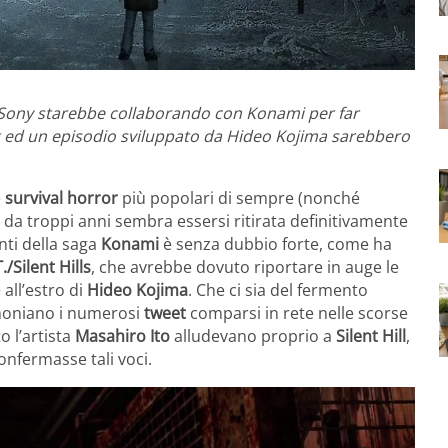
e Sony starebbe collaborando con Konami per far
boot ed un episodio sviluppato da Hideo Kojima sarebbero
e
survival horror
più popolari di sempre (nonché
 da troppi anni sembra essersi ritirata definitivamente
nti della saga
Konami
è senza dubbio forte, come ha
./Silent Hills
, che avrebbe dovuto riportare in auge le
all’estro di
Hideo Kojima
. Che ci sia del fermento
imoniano i numerosi
tweet
comparsi in rete nelle scorse
o l’artista
Masahiro Ito
alludevano proprio a
Silent Hill
,
nfermasse tali voci.