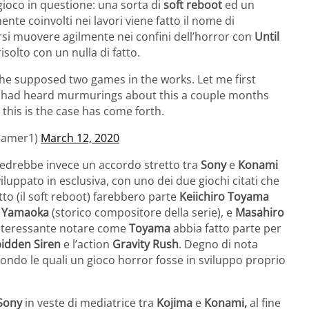
 gioco in questione: una sorta di
soft reboot
ed un
mente coinvolti nei lavori viene fatto il nome di
rsi muovere agilmente nei confini dell’horror con
Until
isolto con un nulla di fatto.
the supposed two games in the works. Let me first
. I had heard murmurings about this a couple months
this is the case has come forth.
Gamer1)
March 12, 2020
 vedrebbe invece un accordo stretto tra
Sony
e
Konami
luppato in esclusiva, con uno dei due giochi citati che
to (il soft reboot) farebbero parte
Keiichiro Toyama
a Yamaoka
(storico compositore della serie), e
Masahiro
Interessante notare come
Toyama
abbia fatto parte per
idden Siren
e l’action
Gravity Rush
. Degno di nota
condo le quali un gioco horror fosse in sviluppo proprio
Sony
in veste di mediatrice tra
Kojima
e
Konami,
al fine