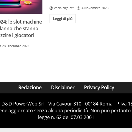
carla.rigoletti
4 Novembre 2023
Leggi di più
24: le slot machine
danno che stanno
zire i giocatori
28 Dicembre 2023
Redazione
Disclaimer
Privacy Policy
i D&D PowerWeb Srl - Via Cavour 310 - 00184 Roma - P.Iv
iene aggiornato senza alcuna periodicità. Non può pertanto 
legge n. 62 del 07.03.2001