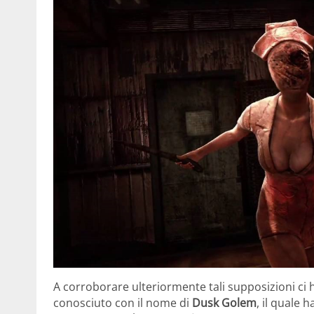
A corroborare ulteriormente tali supposizioni ci 
conosciuto con il nome di
Dusk Golem
, il quale h