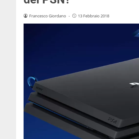
Francesco Giordano
-
13 Febbraio 2018