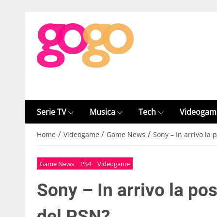
Serie TV
Musica
Tech
Videogam
/
/
/
Home
Videogame
Game News
Sony – In arrivo la p
Game News
PS4
Videogame
Sony – In arrivo la pos
del PSN?