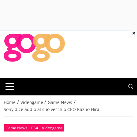
×
/
/
/
Home
Videogame
Game News
Sony dice addio al suo vecchio CEO Kazuo Hirai
Game News
PS4
Videogame