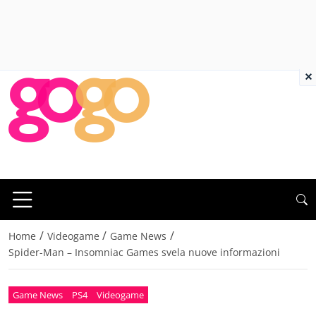
×
/
/
/
Home
Videogame
Game News
Spider-Man – Insomniac Games svela nuove informazioni
Game News
PS4
Videogame