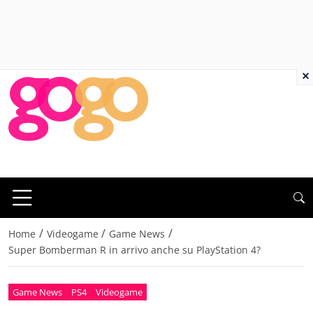
×
/
/
/
Home
Videogame
Game News
Super Bomberman R in arrivo anche su PlayStation 4?
Game News
PS4
Videogame