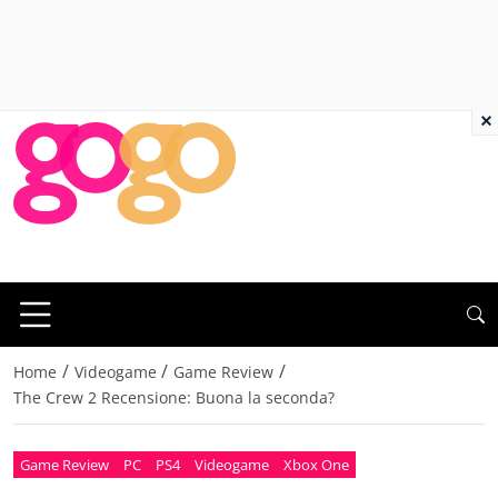
×
/
/
/
Home
Videogame
Game Review
The Crew 2 Recensione: Buona la seconda?
Game Review
PC
PS4
Videogame
Xbox One