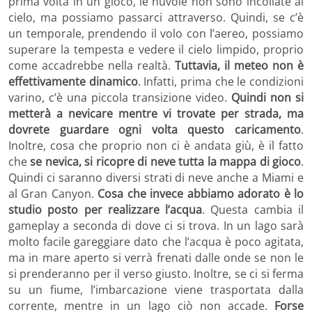
prima volta in un gioco, le nuvole non sono incollate al
cielo, ma possiamo passarci attraverso. Quindi, se c’è
un temporale, prendendo il volo con l’aereo, possiamo
superare la tempesta e vedere il cielo limpido, proprio
come accadrebbe nella realtà.
Tuttavia, il meteo non è
effettivamente dinamico
. Infatti, prima che le condizioni
varino, c’è una piccola transizione video.
Quindi non si
metterà a nevicare mentre vi trovate per strada, ma
dovrete guardare ogni volta questo caricamento
.
Inoltre, cosa che proprio non ci è andata giù, è il fatto
che
se nevica, si ricopre di neve tutta la mappa di gioco
.
Quindi ci saranno diversi strati di neve anche a Miami e
al Gran Canyon.
Cosa che invece abbiamo adorato è lo
studio posto per realizzare l’acqua
. Questa cambia il
gameplay a seconda di dove ci si trova. In un lago sarà
molto facile gareggiare dato che l’acqua è poco agitata,
ma in mare aperto si verrà frenati dalle onde se non le
si prenderanno per il verso giusto. Inoltre, se ci si ferma
su un fiume, l’imbarcazione viene trasportata dalla
corrente, mentre in un lago ciò non accade.
Forse