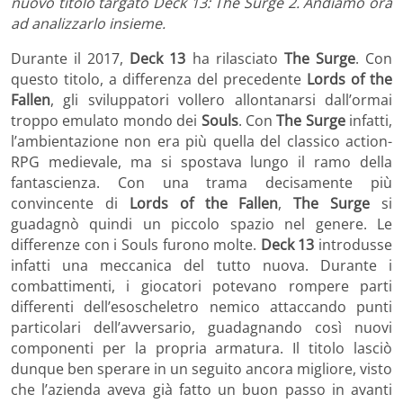
nuovo titolo targato Deck 13: The Surge 2. Andiamo ora
ad analizzarlo insieme.
Durante il 2017,
Deck 13
ha rilasciato
The Surge
. Con
questo titolo, a differenza del precedente
Lords of the
Fallen
, gli sviluppatori vollero allontanarsi dall’ormai
troppo emulato mondo dei
Souls
. Con
The Surge
infatti,
l’ambientazione non era più quella del classico action-
RPG medievale, ma si spostava lungo il ramo della
fantascienza. Con una trama decisamente più
convincente di
Lords of the Fallen
,
The Surge
si
guadagnò quindi un piccolo spazio nel genere. Le
differenze con i Souls furono molte.
Deck 13
introdusse
infatti una meccanica del tutto nuova. Durante i
combattimenti, i giocatori potevano rompere parti
differenti dell’esoscheletro nemico attaccando punti
particolari dell’avversario, guadagnando così nuovi
componenti per la propria armatura. Il titolo lasciò
dunque ben sperare in un seguito ancora migliore, visto
che l’azienda aveva già fatto un buon passo in avanti