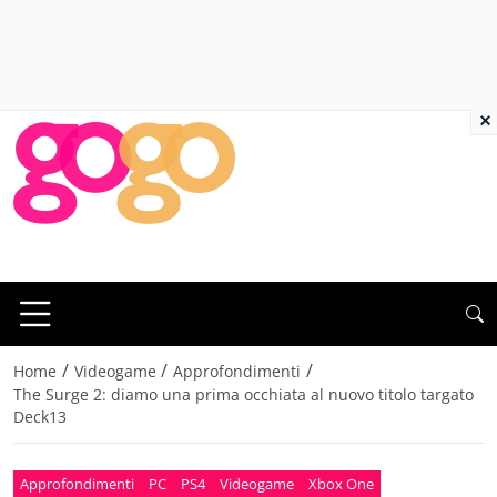
×
/
/
/
Home
Videogame
Approfondimenti
The Surge 2: diamo una prima occhiata al nuovo titolo targato
Deck13
Approfondimenti
PC
PS4
Videogame
Xbox One