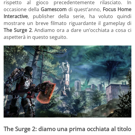
rispetto al gioco precedentemente rilasciato. In
occasione della
Gamescom
di quest’anno,
Focus Home
Interactive
, publisher della serie, ha voluto quindi
mostrare un breve filmato riguardante il gameplay di
The Surge 2
. Andiamo ora a dare un’occhiata a cosa ci
aspetterà in questo seguito.
The Surge 2: diamo una prima occhiata al titolo