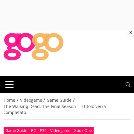
×
/
/
/
Home
Videogame
Game Guide
The Walking Dead: The Final Season – Il titolo verrà
completato
Game Guide
PC
PS4
Videogame
Xbox One