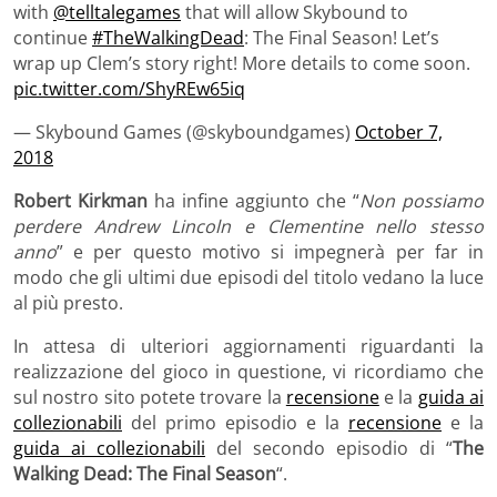
with
@telltalegames
that will allow Skybound to
continue
#TheWalkingDead
: The Final Season! Let’s
wrap up Clem’s story right! More details to come soon.
pic.twitter.com/ShyREw65iq
— Skybound Games (@skyboundgames)
October 7,
2018
Robert Kirkman
ha infine aggiunto che “
Non possiamo
perdere Andrew Lincoln e Clementine nello stesso
anno
” e per questo motivo si impegnerà per far in
modo che gli ultimi due episodi del titolo vedano la luce
al più presto.
In attesa di ulteriori aggiornamenti riguardanti la
realizzazione del gioco in questione, vi ricordiamo che
sul nostro sito potete trovare la
recensione
e la
guida ai
collezionabili
del primo episodio e la
recensione
e la
guida ai collezionabili
del secondo episodio di “
The
Walking Dead: The Final Season
“.