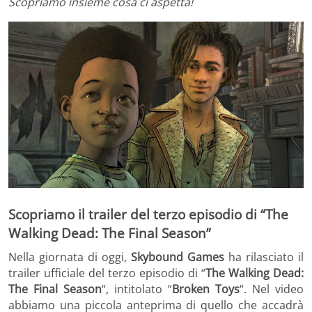
Scopriamo insieme cosa ci aspetta!
Scopriamo il trailer del terzo episodio di “The
Walking Dead: The Final Season”
Nella giornata di oggi,
Skybound Games
ha rilasciato il
trailer ufficiale del terzo episodio di “
The Walking Dead:
The Final Season
“, intitolato “
Broken Toys
“. Nel video
abbiamo una piccola anteprima di quello che accadrà