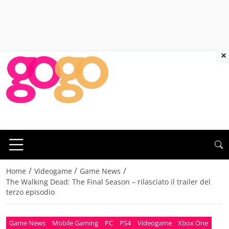
×
/
/
/
Home
Videogame
Game News
The Walking Dead: The Final Season – rilasciato il trailer del
terzo episodio
Game News
Mobile Gaming
PC
PS4
Videogame
Xbox One