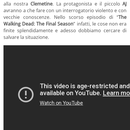
alla nostra
Clemetine
. La protagonista e il piccolo
AJ
avranno a che fare con un interrogatorio violento e con
vecchie conoscenze. Nello scorso episodio di “
The
Walking Dead: The Final Season
” infatti, le cose non era
finite splendidamente e adesso dobbiamo cercare di
salvare la situazione.