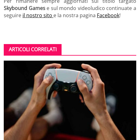
Per rimanere sempre aggiornati sul titolo targato
Skybound Games
e sul mondo videoludico continuate a
seguire
il nostro sito
e la nostra pagina
Facebook
!
ARTICOLI CORRELATI