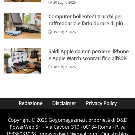
20 Luglio 2026
Computer bollente? I trucchi per
raffreddarlo e farlo durare di più
19 Luglio 2026
Saldi Apple da non perdere: iPhone
e Apple Watch scontati fino all’80%
18 Luglio 2026
Redazione
Disclaimer
Privacy Policy
Copyright © 2025 Gogomagazine.it proprietà di D&D
PowerWeb Srl - Via Cavour 310 - 00184 Roma - P.Iva
15336031008 - dpowerdweb@gmail.com - Questo blog