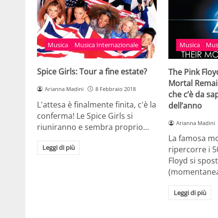
Musica
Musica Internazionale
Musica
Mus
Spice Girls: Tour a fine estate?
The Pink Floy
Mortal Remain
Arianna Madini
8 Febbraio 2018
che c’è da sa
L'attesa è finalmente finita, c'è la
dell’anno
conferma! Le Spice Girls si
Arianna Madini
riuniranno e sembra proprio…
La famosa mo
Leggi di più
ripercorre i 5
Floyd si spos
(momentane
Leggi di più