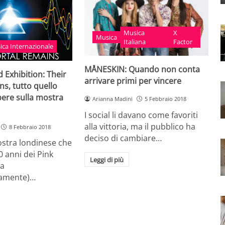
Musica
X
Musica
Italiana
Factor
ica Internazionale
MÅNESKIN: Quando non conta
d Exhibition: Their
arrivare primi per vincere
s, tutto quello
pere sulla mostra
Arianna Madini
5 Febbraio 2018
I social li davano come favoriti
alla vittoria, ma il pubblico ha
8 Febbraio 2018
deciso di cambiare…
stra londinese che
0 anni dei Pink
Leggi di più
ta
amente)…