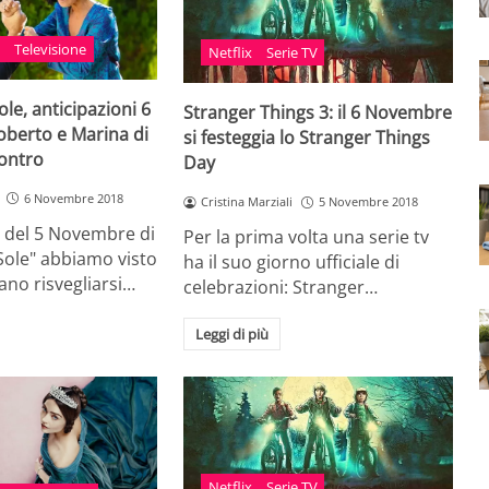
V
Televisione
Netflix
Serie TV
ole, anticipazioni 6
Stranger Things 3: il 6 Novembre
berto e Marina di
si festeggia lo Stranger Things
contro
Day
6 Novembre 2018
Cristina Marziali
5 Novembre 2018
a del 5 Novembre di
Per la prima volta una serie tv
Sole" abbiamo visto
ha il suo giorno ufficiale di
no risvegliarsi…
celebrazioni: Stranger…
Leggi di più
Netflix
Serie TV