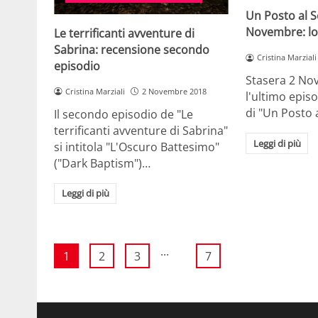
Un Posto al S
Novembre: lo 
Le terrificanti avventure di
Sabrina: recensione secondo
Cristina Marziali
episodio
Stasera 2 No
Cristina Marziali
2 Novembre 2018
l'ultimo epis
di "Un Posto 
Il secondo episodio de "Le
terrificanti avventure di Sabrina"
Leggi di più
si intitola "L'Oscuro Battesimo"
("Dark Baptism")…
Leggi di più
...
1
2
3
7