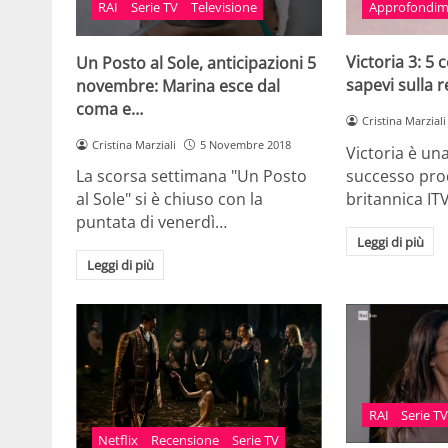
Approfondim
RAI
Serie TV
Televisione
Victoria 3: 5
Un Posto al Sole, anticipazioni 5
sapevi sulla r
novembre: Marina esce dal
coma e…
Cristina Marziali
Cristina Marziali
5 Novembre 2018
Victoria è una
successo prod
La scorsa settimana "Un Posto
britannica ITV
al Sole" si è chiuso con la
puntata di venerdì…
Leggi di più
Leggi di più
RAI
Serie T
Netflix
Recensione
Serie TV