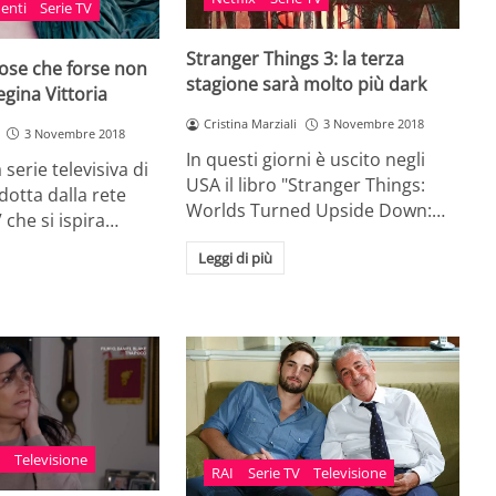
enti
Serie TV
Stranger Things 3: la terza
 cose che forse non
stagione sarà molto più dark
egina Vittoria
Cristina Marziali
3 Novembre 2018
3 Novembre 2018
In questi giorni è uscito negli
 serie televisiva di
USA il libro "Stranger Things:
otta dalla rete
Worlds Turned Upside Down:…
 che si ispira…
Leggi di più
V
Televisione
RAI
Serie TV
Televisione