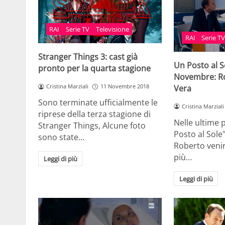
RAI
Serie TV
Televisione
RAI
Serie T
Stranger Things 3: cast già
Un Posto al S
pronto per la quarta stagione
Novembre: Ro
Cristina Marziali
11 Novembre 2018
Vera
Sono terminate ufficialmente le
Cristina Marziali
riprese della terza stagione di
Nelle ultime 
Stranger Things, Alcune foto
Posto al Sole
sono state…
Roberto veni
più…
Leggi di più
Leggi di più