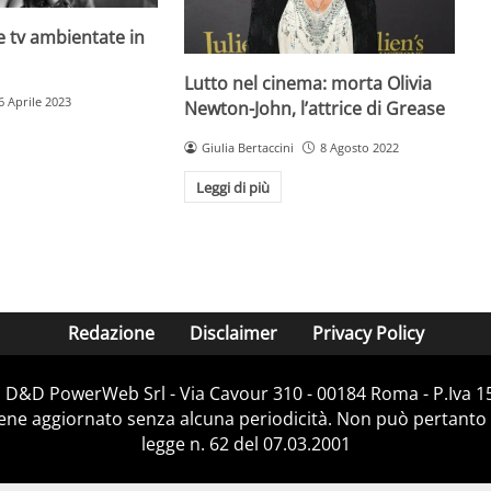
rie tv ambientate in
Lutto nel cinema: morta Olivia
6 Aprile 2023
Newton-John, l’attrice di Grease
Giulia Bertaccini
8 Agosto 2022
Leggi di più
Redazione
Disclaimer
Privacy Policy
i D&D PowerWeb Srl - Via Cavour 310 - 00184 Roma - P.Iv
iene aggiornato senza alcuna periodicità. Non può pertanto 
legge n. 62 del 07.03.2001