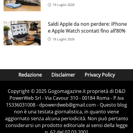
19 Luglio 2026
Saldi Apple da non perdere: iPhone
e Apple Watch scontati fino all’80%
18 Luglio 2026
Redazione
Disclaimer
Privacy Policy
Copyright © 2025 Gogomagazine.it proprietà di D&D
PowerWeb Srl - Via Cavour 310 - 00184 Roma - P.Iva
15336031008 - dpowerdweb@gmail.com - Questo blog
non è una testata giornalistica, in quanto viene
aggiornato senza alcuna periodicità. Non può pertanto
considerarsi un prodotto editoriale ai sensi della legge
n. 62 del 07.03.2001