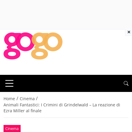
×
/
/
Home
Cinema
Animali Fantastici: I Crimini di Grindelwald – La reazione di
Ezra Miller al finale
Cinema