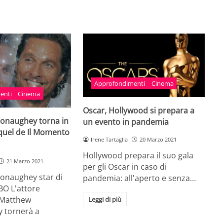
Approfondimenti
Cinema
enti
Cinema
Oscar, Hollywood si prepara a
onaughey torna in
un evento in pandemia
equel de Il Momento
Irene Tartaglia
20 Marzo 2021
Hollywood prepara il suo gala
21 Marzo 2021
per gli Oscar in caso di
naughey star di
pandemia: all'aperto e senza…
HBO L'attore
 Matthew
Leggi di più
 tornerà a