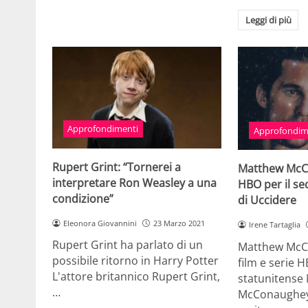
Leggi di più
Approfondimenti
Approfondim
Rupert Grint: “Tornerei a
Matthew McC
interpretare Ron Weasley a una
HBO per il s
condizione”
di Uccidere
Eleonora Giovannini
23 Marzo 2021
Irene Tartaglia
Rupert Grint ha parlato di un
Matthew McCo
possibile ritorno in Harry Potter
film e serie 
L'attore britannico Rupert Grint,
statunitense
…
McConaughey