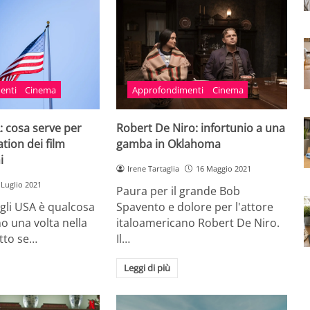
enti
Cinema
Approfondimenti
Cinema
: cosa serve per
Robert De Niro: infortunio a una
ation dei film
gamba in Oklahoma
i
Irene Tartaglia
16 Maggio 2021
 Luglio 2021
Paura per il grande Bob
gli USA è qualcosa
Spavento e dolore per l'attore
o una volta nella
italoamericano Robert De Niro.
utto se…
Il…
Leggi di più