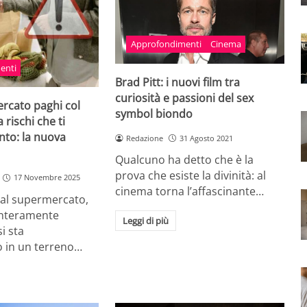
Approfondimenti
Cinema
enti
Brad Pitt: i nuovi film tra
curiosità e passioni del sex
rcato paghi col
symbol biondo
rischi che ti
onto: la nuova
Redazione
31 Agosto 2021
Qualcuno ha detto che è la
prova che esiste la divinità: al
17 Novembre 2025
cinema torna l’affascinante…
 al supermercato,
interamente
Leggi di più
si sta
 in un terreno…