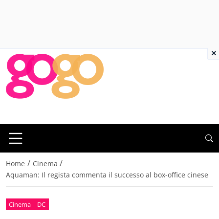
×
/
/
Home
Cinema
Aquaman: Il regista commenta il successo al box-office cinese
Cinema
DC