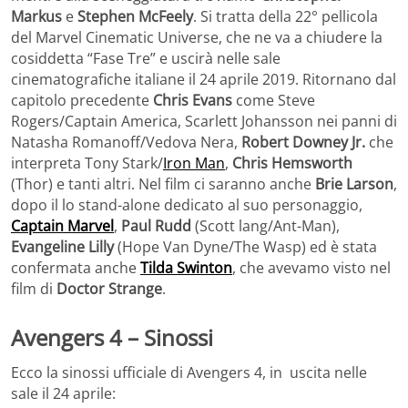
Markus
e
Stephen McFeely
. Si tratta della 22° pellicola
del Marvel Cinematic Universe, che ne va a chiudere la
cosiddetta “Fase Tre” e uscirà nelle sale
cinematografiche italiane il 24 aprile 2019. Ritornano dal
capitolo precedente
Chris Evans
come Steve
Rogers/Captain America, Scarlett Johansson nei panni di
Natasha Romanoff/Vedova Nera,
Robert Downey Jr.
che
interpreta Tony Stark/
Iron Man
,
Chris Hemsworth
(Thor) e tanti altri. Nel film ci saranno anche
Brie Larson
,
dopo il lo stand-alone dedicato al suo personaggio,
Captain Marvel
,
Paul Rudd
(Scott lang/Ant-Man),
Evangeline Lilly
(Hope Van Dyne/The Wasp) ed è stata
confermata anche
Tilda Swinton
, che avevamo visto nel
film di
Doctor Strange
.
Avengers 4 – Sinossi
Ecco la sinossi ufficiale di Avengers 4, in uscita nelle
sale il 24 aprile: