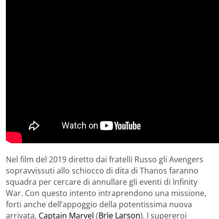
Nel film del 2019 diretto dai fratelli Russo gli Avengers
sopravvissuti allo schiocco di dita di Thanos faranno
squadra per cercare di annullare gli eventi di Infinity
War. Con questo intento intraprendono una missione,
forti anche dell’appoggio della potentissima nuova
arrivata,
Captain Marvel
(
Brie Larson
). I supereroi