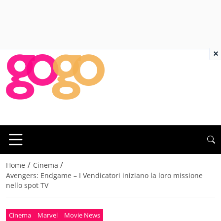
×
/
/
Home
Cinema
Avengers: Endgame – I Vendicatori iniziano la loro missione
nello spot TV
Cinema
Marvel
Movie News