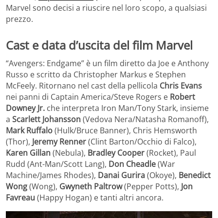
Marvel sono decisi a riuscire nel loro scopo, a qualsiasi
prezzo.
Cast e data d’uscita del film Marvel
“Avengers: Endgame” è un film diretto da Joe e Anthony
Russo e scritto da Christopher Markus e Stephen
McFeely. Ritornano nel cast della pellicola
Chris Evans
nei panni di Captain America/Steve Rogers e
Robert
Downey Jr.
che interpreta Iron Man/Tony Stark, insieme
a
Scarlett Johansson
(Vedova Nera/Natasha Romanoff),
Mark Ruffalo
(Hulk/Bruce Banner), Chris Hemsworth
(Thor),
Jeremy Renner
(Clint Barton/Occhio di Falco),
Karen Gillan
(Nebula),
Bradley Cooper
(Rocket), Paul
Rudd (Ant-Man/Scott Lang),
Don Cheadle
(War
Machine/James Rhodes),
Danai Gurira
(Okoye),
Benedict
Wong
(Wong),
Gwyneth Paltrow
(Pepper Potts),
Jon
Favreau
(Happy Hogan) e tanti altri ancora.