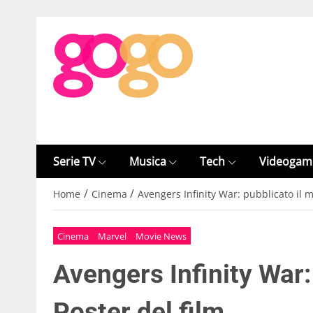
Serie TV
Musica
Tech
Videogam
/
/
Home
Cinema
Avengers Infinity War: pubblicato il m
Cinema
Marvel
Movie News
Avengers Infinity War: 
Poster del film