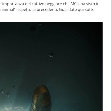
o l’importanza del cattivo peggiore che MCU ha visto in
“minimal” rispetto ai precedenti. Guardate qui sotto