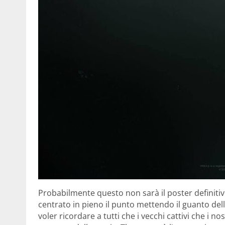
Probabilmente questo non sarà il poster definiti
centrato in pieno il punto mettendo il guanto dell
voler ricordare a tutti che i vecchi cattivi che i 