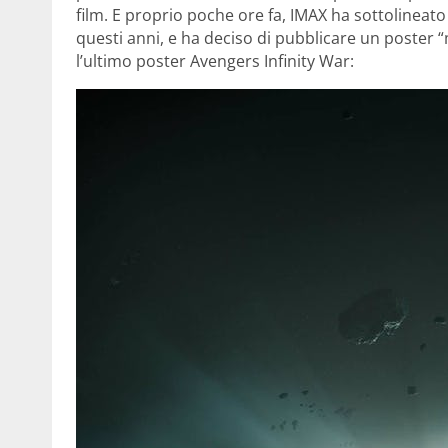
film. E proprio poche ore fa, IMAX ha sottolineat
questi anni, e ha deciso di pubblicare un poster 
l’ultimo poster Avengers Infinity War: