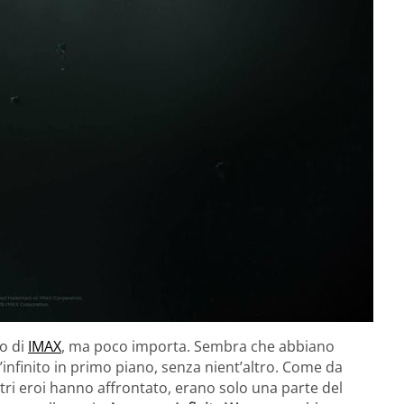
vo di
IMAX
, ma poco importa. Sembra che abbiano
’infinito in primo piano, senza nient’altro. Come da
nostri eroi hanno affrontato, erano solo una parte del