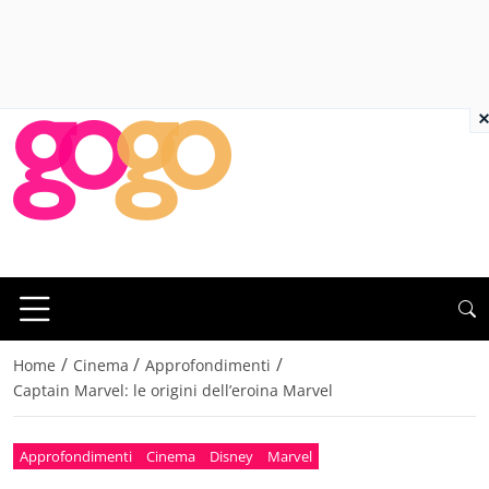
×
/
/
/
Home
Cinema
Approfondimenti
Captain Marvel: le origini dell’eroina Marvel
Approfondimenti
Cinema
Disney
Marvel