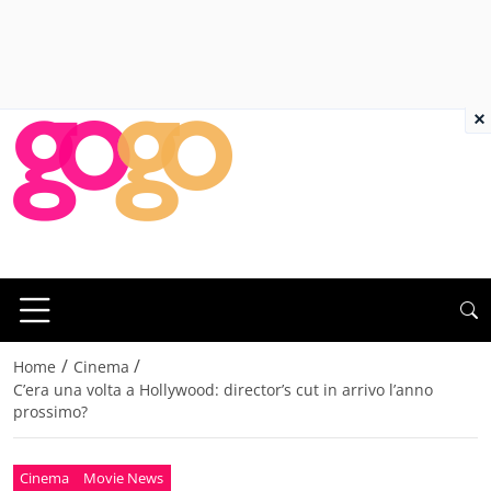
×
/
/
Home
Cinema
C’era una volta a Hollywood: director’s cut in arrivo l’anno
prossimo?
Cinema
Movie News