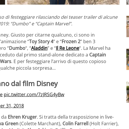
o di festeggiare rilasciando dei teaser trailer di alcune
 2019: “Dumbo” e “Captain Marvel”.
sney. Giusto per citarne qualcuno, ci sono in
d’animazione “
Toy Story 4
” e “
Frozen 2
” ben 3
ero “
Dumbo
“, “
Aladdin
” e “
Il Re Leone
“. La Marvel ha
eceduto dal primo stand-alone dedicato a
Captain
 Wars
. E per festeggiare l’arrivo di questo copioso
qualche piccola sorpresa…
no dal film Disney
e
pic.twitter.com/7zJRSG4yBw
r 31, 2018
o da
Ehren Kruger
. Si tratta della trasposizione in live-
va Green
(Colette Marchant),
Colin Farrell
(Holt Farrier),