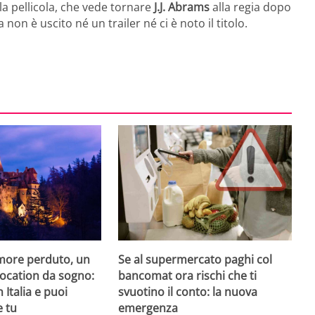
la pellicola, che vede tornare
J.J. Abrams
alla regia dopo
 non è uscito né un trailer né ci è noto il titolo.
amore perduto, un
Se al supermercato paghi col
 location da sogno:
bancomat ora rischi che ti
n Italia e puoi
svuotino il conto: la nuova
e tu
emergenza