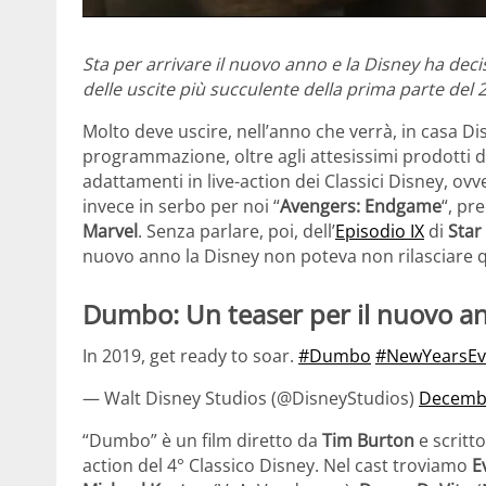
Sta per arrivare il nuovo anno e la Disney ha decis
delle uscite più succulente della prima parte del
Molto deve uscire, nell’anno che verrà, in casa Di
programmazione, oltre agli attesissimi prodotti 
adattamenti in live-action dei Classici Disney, ovv
invece in serbo per noi “
Avengers: Endgame
“, pr
Marvel
. Senza parlare, poi, dell’
Episodio IX
di
Star
nuovo anno la Disney non poteva non rilasciare 
Dumbo: Un teaser per il nuovo an
In 2019, get ready to soar.
#Dumbo
#NewYearsEv
— Walt Disney Studios (@DisneyStudios)
Decembe
“Dumbo” è un film diretto da
Tim Burton
e scritt
action del 4° Classico Disney. Nel cast troviamo
E