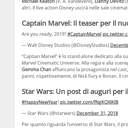
Michael Keaton
(V. A. Vandevere),
Danny DeVito
(
altri. Il live-action Disney uscirà nelle sale cinem
Captain Marvel: Il teaser per il n
Are you ready, 2019?
#CaptainMarvel
pic.twitte
— Walt Disney Studios (@DisneyStudios)
Decembe
“Captain Marvel” è lo stand-alone dedicato alla 
Marvel Cinematic Universe. Alla regia e alla sce
Gemma Chan
affiancano la protagonista nel cas
panni, rispettivamente, di Nick Fury e Ronan. Il c
Star Wars: Un post di auguri per i
#HappyNewYear
!
pic.twitter.com/fNgKOXIKlB
— Star Wars (@starwars)
December 31, 2018
Per quanto riguarda l’universo di Star Wars, il pr