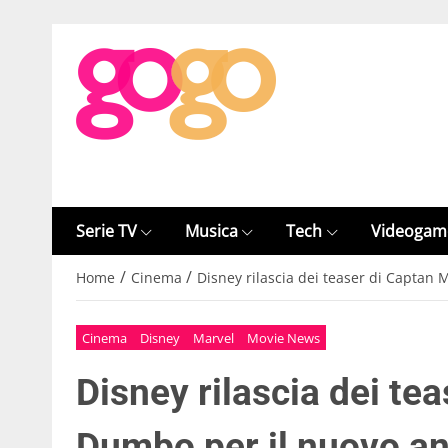
Serie TV
Musica
Tech
Videogam
/
/
Home
Cinema
Disney rilascia dei teaser di Captan
Cinema
Disney
Marvel
Movie News
Disney rilascia dei te
Dumbo per il nuovo a