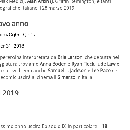
Max Medici),
Alan Arkin
(J. Griffin Remington) e tanti
atografiche italiane il 28 marzo 2019
uovo anno
r.com/Oq0ncQJh17
r 31, 2018
supereroina interpretata da
Brie Larson
, che debutta nel
neggiatura troviamo
Anna Boden
e
Ryan Fleck
.
Jude Law
e
t, ma rivedremo anche
Samuel L. Jackson
e
Lee Pace
nei
inecomic uscirà al cinema il
6 marzo
in Italia.
l 2019
ossimo anno uscirà Episodio IX, in particolare il
18