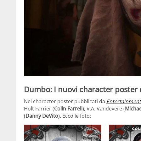
Dumbo: I nuovi character poster 
Nei character poster pubblicati da
Entertainment
Holt Farrier (
Colin Farrell
), V.A. Vandevere (
Michae
(
Danny DeVito
). Ecco le foto: