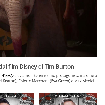
dal film Disney di Tim Burton
 Weekly
troviamo il tenerissimo protagonista insieme a
l Keaton
), Colette Marchant (
Eva Green
) e Max Medici