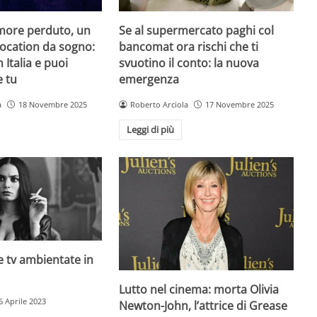
amore perduto, un
Se al supermercato paghi col
 location da sogno:
bancomat ora rischi che ti
n Italia e puoi
svuotino il conto: la nuova
e tu
emergenza
a
18 Novembre 2025
Roberto Arciola
17 Novembre 2025
Leggi di più
rie tv ambientate in
Lutto nel cinema: morta Olivia
6 Aprile 2023
Newton-John, l’attrice di Grease