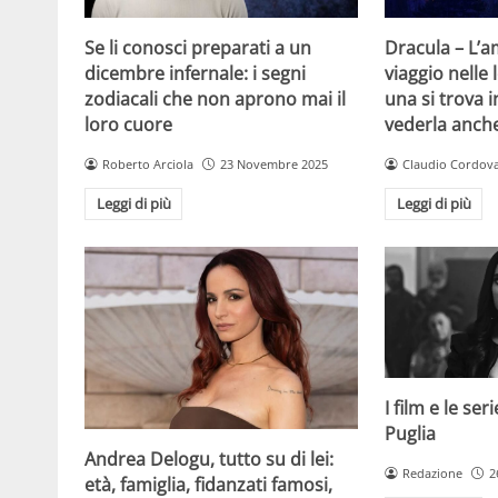
Se li conosci preparati a un
Dracula – L’
dicembre infernale: i segni
viaggio nelle
zodiacali che non aprono mai il
una si trova i
loro cuore
vederla anch
Roberto Arciola
23 Novembre 2025
Claudio Cordov
Leggi di più
Leggi di più
I film e le se
Puglia
Andrea Delogu, tutto su di lei:
Redazione
2
età, famiglia, fidanzati famosi,