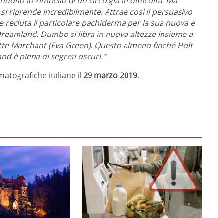
ono lo zimbello di un circo già in difficoltà. Ma
i riprende incredibilmente. Attrae così il persuasivo
 recluta il particolare pachiderma per la sua nuova e
Dreamland. Dumbo si libra in nuova altezze insieme a
lette Marchant (Eva Green). Questo almeno finché Holt
nd è piena di segreti oscuri.”
matografiche italiane il
29 marzo 2019
.