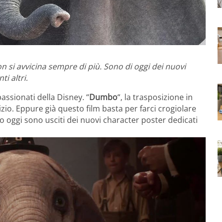
n si avvicina sempre di più. Sono di oggi dei nuovi
i altri.
assionati della Disney. “
Dumbo
“, la trasposizione in
inizio. Eppure già questo film basta per farci crogiolare
io oggi sono usciti dei nuovi character poster dedicati