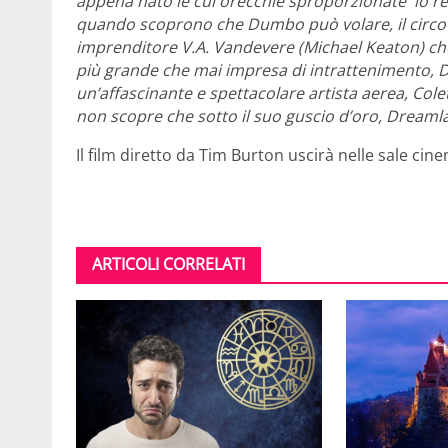
appena nato le cui orecchie sproporzionate lo rend
quando scoprono che Dumbo può volare, il circo s
imprenditore V.A. Vandevere (Michael Keaton) che
più grande che mai impresa di intrattenimento, 
un’affascinante e spettacolare artista aerea, Co
non scopre che sotto il suo guscio d’oro, Dreamla
Il film diretto da Tim Burton uscirà nelle sale cine
ARTICOLI CORRELATI