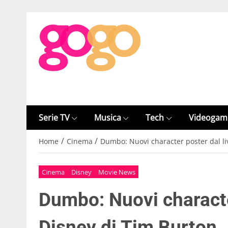
Serie TV
Musica
Tech
Videogam
/
/
Home
Cinema
Dumbo: Nuovi character poster dal li
Cinema
Disney
Movie News
Dumbo: Nuovi characte
Disney di Tim Burton