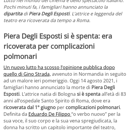
Lutto nel mondo del cinema e dello spettacolo italiano.
Pochi minuti fa, i famigliari hanno annunciato la
dipartita
di
Piera Degli Esposti
. L’attrice e leggenda del
teatro era ricoverata da tempo a Roma.
Piera Degli Esposti si è spenta: era
ricoverata per complicazioni
polmonari
Un nuovo lutto ha scosso l’opinione pubblica dopo
quello di Gino Strada,
avvenuto in Normandia in seguito
ad un malore ieri pomeriggio. Oggi 14 agosto 2021, i
famigliari hanno annunciato la morte di
Piera Degli
Esposti
. L’attrice natia di Bologna
si è spenta
all’età di 83
anni all’ospedale Santo Spirito di Roma, dove era
ricoverata dal 1° giugno
per
complicazioni polmonari
.
Definita da
Eduardo De Filippo
“o verbo nuovo” per la
sua voce, il suo corpo e la sua vena spregiudicata, la
donna ha scritto un capitolo importante del teatro,