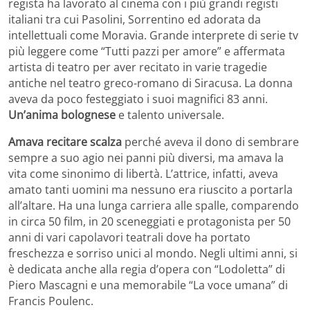
regista ha lavorato al cinema con i più grandi registi
italiani tra cui Pasolini, Sorrentino ed adorata da
intellettuali come Moravia. Grande interprete di serie tv
più leggere come “Tutti pazzi per amore” e affermata
artista di teatro per aver recitato in varie tragedie
antiche nel teatro greco-romano di Siracusa. La donna
aveva da poco festeggiato i suoi magnifici 83 anni.
Un’anima bolognese
e talento universale.
Amava recitare scalza
perché aveva il dono di sembrare
sempre a suo agio nei panni più diversi, ma amava la
vita come sinonimo di libertà. L’attrice, infatti, aveva
amato tanti uomini ma nessuno era riuscito a portarla
all’altare. Ha una lunga carriera alle spalle, comparendo
in circa 50 film, in 20 sceneggiati e protagonista per 50
anni di vari capolavori teatrali dove ha portato
freschezza e sorriso unici al mondo. Negli ultimi anni, si
è dedicata anche alla regia d’opera con “Lodoletta” di
Piero Mascagni e una memorabile “La voce umana” di
Francis Poulenc.