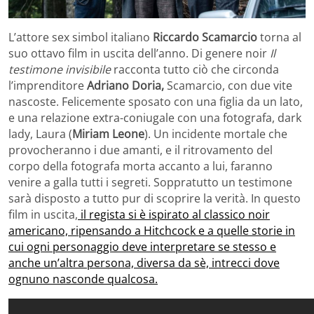
L’attore sex simbol italiano
Riccardo Scamarcio
torna al
suo ottavo film in uscita dell’anno. Di genere noir
Il
testimone invisibile
racconta tutto ciò che circonda
l’imprenditore
Adriano Doria,
Scamarcio, con due vite
nascoste. Felicemente sposato con una figlia da un lato,
e una relazione extra-coniugale con una fotografa, dark
lady, Laura (
Miriam Leone
). Un incidente mortale che
provocheranno i due amanti, e il ritrovamento del
corpo della fotografa morta accanto a lui, faranno
venire a galla tutti i segreti. Soppratutto un testimone
sarà disposto a tutto pur di scoprire la verità. In questo
film in uscita,
il regista si è ispirato al classico noir
americano, ripensando a Hitchcock e a quelle storie in
cui ogni personaggio deve interpretare se stesso e
anche un’altra persona, diversa da sè, intrecci dove
ognuno nasconde qualcosa.