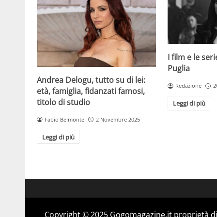
I film e le se
Puglia
Andrea Delogu, tutto su di lei:
Redazione
2
età, famiglia, fidanzati famosi,
titolo di studio
Leggi di più
Fabio Belmonte
2 Novembre 2025
Leggi di più
Copyright © 2025 Gogomagazine.it proprietà d