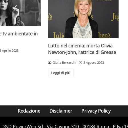
rie tv ambientate in
Lutto nel cinema: morta Olivia
6 Aprile 2023
Newton-John, l’attrice di Grease
Giulia Bertaccini
8 Agosto 2022
Leggi di più
Redazione
Disclaimer
Privacy Policy
i D&D PowerWeb Srl - Via Cavour 310 - 00184 Roma - P.Iv