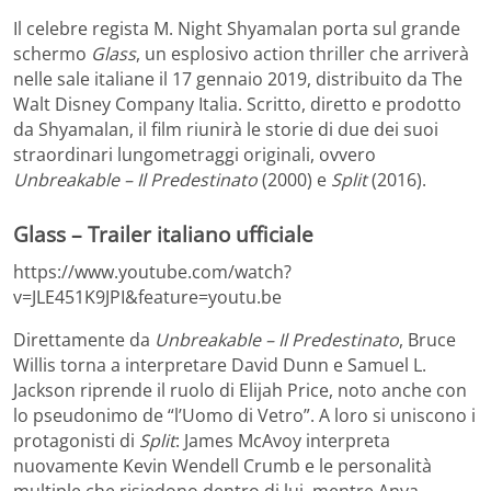
Il celebre regista M. Night Shyamalan porta sul grande
schermo
Glass
, un esplosivo action thriller che arriverà
nelle sale italiane il 17 gennaio 2019, distribuito da The
Walt Disney Company Italia. Scritto, diretto e prodotto
da Shyamalan, il film riunirà le storie di due dei suoi
straordinari lungometraggi originali, ovvero
Unbreakable – Il Predestinato
(2000) e
Split
(2016).
Glass – Trailer italiano ufficiale
https://www.youtube.com/watch?
v=JLE451K9JPI&feature=youtu.be
Direttamente da
Unbreakable – Il Predestinato
, Bruce
Willis torna a interpretare David Dunn e Samuel L.
Jackson riprende il ruolo di Elijah Price, noto anche con
lo pseudonimo de “l’Uomo di Vetro”. A loro si uniscono i
protagonisti di
Split
: James McAvoy interpreta
nuovamente Kevin Wendell Crumb e le personalità