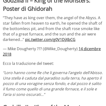
Godzilla II – King of the Monsters:
Poster di Ghidorah
“They have as king over them, the angel of the Abyss. A
star fallen from heaven to earth, he opened the shaft of
the bottomless pit, and from the shaft rose smoke like
that of a great furnace, and the sun and the air were
darkened…”
pic.twitter.com/g0V1DjXbCG
— Mike Dougherty ??? (@Mike_Dougherty)
14 dicembre
2018
Ecco la traduzione del tweet:
“Loro hanno come Re che li governa l’angelo dell’Abisso.
Una stella è caduta dal paradiso sulla terra, ha aperto il
pozzo di una voragine senza fondo, e dal pozzo è salito
il fumo come quello di una grande fornace, e il sole e
l’aria si sono oscurati…”