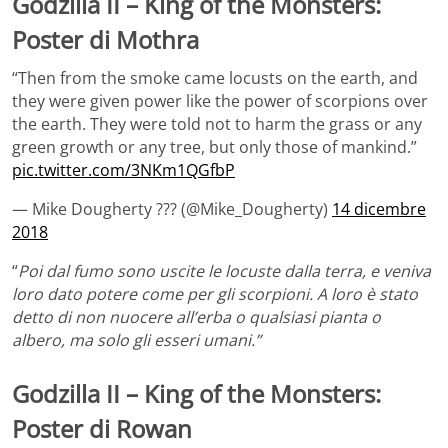
Godzilla II – King of the Monsters:
Poster di Mothra
“Then from the smoke came locusts on the earth, and
they were given power like the power of scorpions over
the earth. They were told not to harm the grass or any
green growth or any tree, but only those of mankind.”
pic.twitter.com/3NKm1QGfbP
— Mike Dougherty ??? (@Mike_Dougherty)
14 dicembre
2018
“
Poi dal fumo sono uscite le locuste dalla terra, e veniva
loro dato potere come per gli scorpioni. A loro è stato
detto di non nuocere all’erba o qualsiasi pianta o
albero, ma solo gli esseri umani.”
Godzilla II – King of the Monsters:
Poster di Rowan