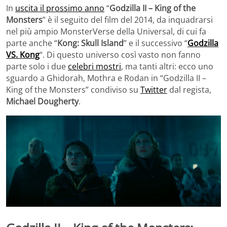
In
uscita il prossimo anno
“
Godzilla II – King of the
Monsters
” è il seguito del film del 2014, da inquadrarsi
nel più ampio MonsterVerse della Universal, di cui fa
parte anche “
Kong: Skull Island
” e il successivo “
Godzilla
VS. Kong
“. Di questo universo così vasto non fanno
parte solo i due
celebri mostri
, ma tanti altri: ecco uno
sguardo a Ghidorah, Mothra e Rodan in “Godzilla II –
King of the Monsters” condiviso su
Twitter
dal regista,
Michael Dougherty
.