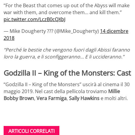
“For the Beast that comes up out of the Abyss will make
war with them, and overcome them… and kill them.”
pic.twitter.com/LczB0cQXbJ
— Mike Dougherty ??? (@Mike_Dougherty)
14 dicembre
2018
“Perché le bestie che vengono fuori dagli Abissi faranno
loro la guerra, e li sconfiggeranno… E li uccideranno.”
Godzilla II – King of the Monsters: Cast
“Godzilla II – King of the Monsters” uscirà al cinema il 30
maggio 2019. Nel cast della pellicola troviamo
Millie
Bobby Brown
,
Vera Farmiga
,
Sally Hawkins
e molti altri.
ARTICOLI CORRELATI