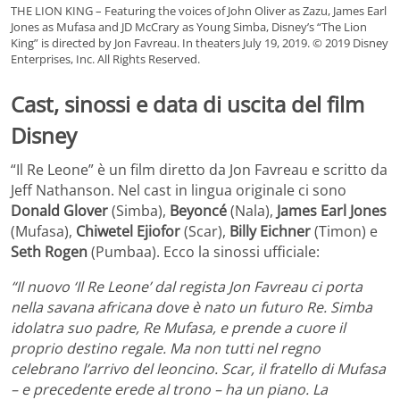
THE LION KING – Featuring the voices of John Oliver as Zazu, James Earl
Jones as Mufasa and JD McCrary as Young Simba, Disney’s “The Lion
King” is directed by Jon Favreau. In theaters July 19, 2019. © 2019 Disney
Enterprises, Inc. All Rights Reserved.
Cast, sinossi e data di uscita del film
Disney
“Il Re Leone” è un film diretto da Jon Favreau e scritto da
Jeff Nathanson. Nel cast in lingua originale ci sono
Donald Glover
(Simba),
Beyoncé
(Nala),
James Earl Jones
(Mufasa),
Chiwetel Ejiofor
(Scar),
Billy Eichner
(Timon) e
Seth Rogen
(Pumbaa). Ecco la sinossi ufficiale:
“Il nuovo ‘Il Re Leone’ dal regista Jon Favreau ci porta
nella savana africana dove è nato un futuro Re. Simba
idolatra suo padre, Re Mufasa, e prende a cuore il
proprio destino regale. Ma non tutti nel regno
celebrano l’arrivo del leoncino. Scar, il fratello di Mufasa
– e precedente erede al trono – ha un piano. La