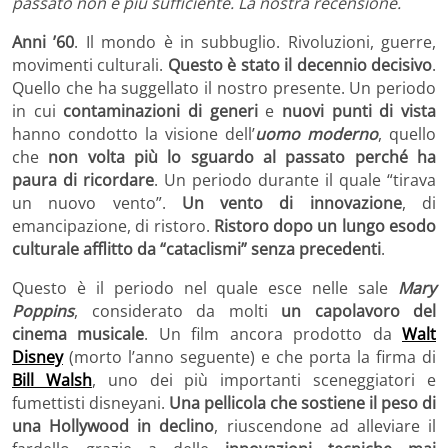
passato non è più sufficiente. La nostra recensione.
Anni ’60
. Il mondo è in subbuglio. Rivoluzioni, guerre,
movimenti culturali.
Questo è stato il decennio decisivo
.
Quello che ha suggellato il nostro presente. Un periodo
in cui
contaminazioni di generi
e
nuovi punti di vista
hanno condotto la visione dell’
uomo moderno
, quello
che
non volta più lo sguardo al passato perché ha
paura di ricordare
. Un periodo durante il quale “tirava
un nuovo vento”.
Un vento di innovazione
, di
emancipazione, di ristoro.
Ristoro dopo un lungo esodo
culturale afflitto da “cataclismi” senza precedenti
.
Questo è il periodo nel quale esce nelle sale
Mary
Poppins
, considerato da molti
un capolavoro del
cinema musicale
. Un film ancora prodotto da
Walt
Disney
(morto l’anno seguente) e che porta la firma di
Bill Walsh
, uno dei più importanti sceneggiatori e
fumettisti disneyani.
Una pellicola che sostiene il peso di
una Hollywood in declino
, riuscendone ad alleviare il