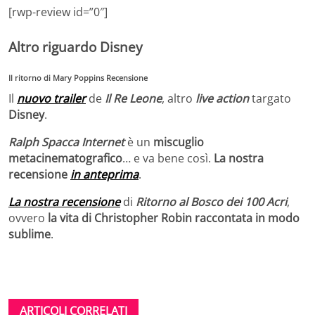
[rwp-review id=”0″]
Altro riguardo Disney
Il ritorno di Mary Poppins Recensione
Il
nuovo trailer
de
Il Re Leone
, altro
live action
targato
Disney
.
Ralph Spacca Internet
è un
miscuglio
metacinematografico
… e va bene così.
La nostra
recensione
in anteprima
.
La nostra recensione
di
Ritorno al Bosco dei 100 Acri
,
ovvero
la vita di Christopher Robin raccontata in modo
sublime
.
ARTICOLI CORRELATI