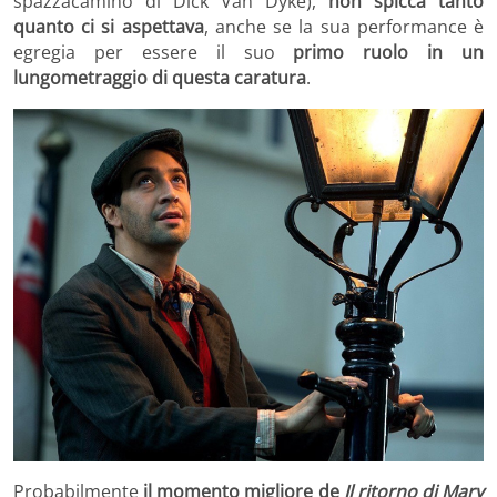
spazzacamino di Dick Van Dyke),
non spicca tanto
quanto ci si aspettava
, anche se la sua performance è
egregia per essere il suo
primo ruolo in un
lungometraggio di questa caratura
.
Probabilmente
il momento migliore de
Il ritorno di Mary