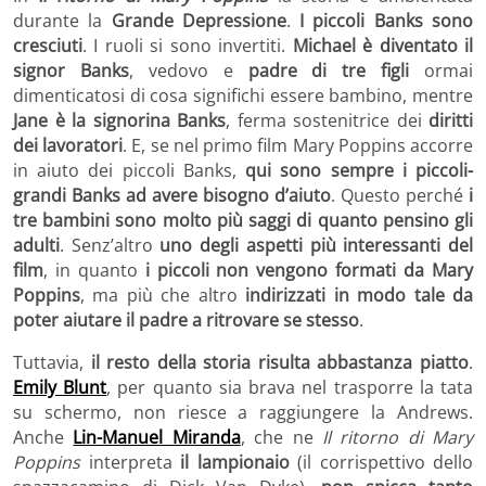
durante la
Grande Depressione
.
I piccoli Banks sono
cresciuti
. I ruoli si sono invertiti.
Michael è diventato il
signor Banks
, vedovo e
padre di tre figli
ormai
dimenticatosi di cosa significhi essere bambino, mentre
Jane è la signorina Banks
, ferma sostenitrice dei
diritti
dei lavoratori
. E, se nel primo film Mary Poppins accorre
in aiuto dei piccoli Banks,
qui sono sempre i piccoli-
grandi Banks ad avere bisogno d’aiuto
. Questo perché
i
tre bambini sono molto più saggi di quanto pensino gli
adulti
. Senz’altro
uno degli aspetti più interessanti del
film
, in quanto
i piccoli non vengono formati da Mary
Poppins
, ma più che altro
indirizzati in modo tale da
poter aiutare il padre a ritrovare se stesso
.
Tuttavia,
il resto della storia risulta abbastanza piatto
.
Emily Blunt
, per quanto sia brava nel trasporre la tata
su schermo, non riesce a raggiungere la Andrews.
Anche
Lin-Manuel Miranda
, che ne
Il ritorno di Mary
Poppins
interpreta
il lampionaio
(il corrispettivo dello