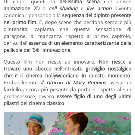
Di colpo, quindi, la
bellissima scena
che unisce
animazione 2D
a
cell shading
e
live action
diventa
canonica ripensando alla
sequenza del dipinto presente
nel primo film
. E, dopo scene che perdono sempre più
d’intensità, capiamo che questa sensazione di
paragone, di mancanza rispetto al primo capitolo,
deriva dall’
assenza di un elemento caratterizzante della
pellicola del ’64
: l’
innovazione
.
Questo film non riesce ad innovare.
Non riesce a
trovare uno sbocco nell’intricato groviglio nostalgico
che è il cinema hollywoodiano in questo momento
.
Probabilmente
Il ritorno di Mary Poppins
aveva un
fardello ancora più pesante da portare rispetto al suo
predecessore, ovvero
essere figlio di uno degli ultimi
pilastri del cinema classico
.