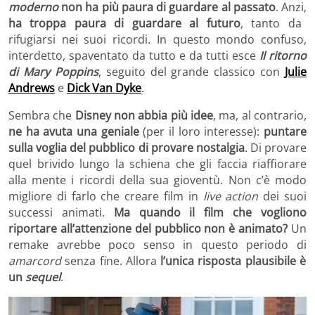
moderno
non ha più paura di guardare al passato
. Anzi,
ha troppa paura di guardare al futuro
, tanto da
rifugiarsi nei suoi ricordi. In questo mondo confuso,
interdetto, spaventato da tutto e da tutti esce
Il ritorno
di Mary Poppins
, seguito del grande classico con
Julie
Andrews
e
Dick Van Dyke
.
Sembra che
Disney non abbia più idee
, ma, al contrario,
ne ha avuta una geniale
(per il loro interesse):
puntare
sulla voglia del pubblico di provare nostalgia
. Di provare
quel brivido lungo la schiena che gli faccia riaffiorare
alla mente i ricordi della sua gioventù. Non c’è modo
migliore di farlo che creare film in
live action
dei suoi
successi animati.
Ma quando il film che vogliono
riportare all’attenzione del pubblico non è animato?
Un
remake avrebbe poco senso in questo periodo di
amarcord
senza fine. Allora
l’unica risposta plausibile è
un
sequel
.