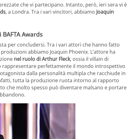
rezzate che vi partecipano. Intanto, però, ieri sera vi è
rds
, a Londra. Tra i vari vincitori, abbiamo
Joaquin
ai BAFTA Awards
ta per concludersi. Tra i vari attori che hanno fatto
e produzioni abbiamo Joaquin Phoenix. L’attore ha
azione
nel ruolo di Arthur Fleck
, ossia il villain di
o rappresentare perfettamente il mondo introspettivo
rotagonista dalla personalità multipla che racchiude in
fatti, tutta la produzione ruota intorno al rapporto
porto che molto spesso può diventare malsano e portare
e abbandono.