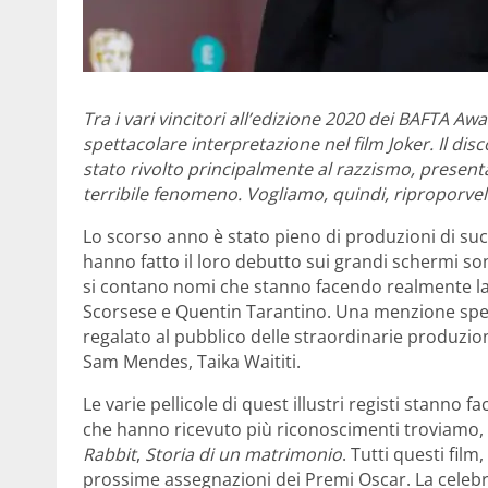
Tra i vari vincitori all’edizione 2020 dei BAFTA Aw
spettacolare interpretazione nel film Joker. Il dis
stato rivolto principalmente al razzismo, prese
terribile fenomeno. Vogliamo, quindi, riproporvel
Lo scorso anno è stato pieno di produzioni di succ
hanno fatto il loro debutto sui grandi schermi sono s
si contano nomi che stanno facendo realmente la
Scorsese e Quentin Tarantino. Una menzione spe
regalato al pubblico delle straordinarie produzio
Sam Mendes, Taika Waititi.
Le varie pellicole di quest illustri registi stanno f
che hanno ricevuto più riconoscimenti troviamo, i
Rabbit
,
Storia di un matrimonio
. Tutti questi film
prossime assegnazioni dei Premi Oscar. La celebra