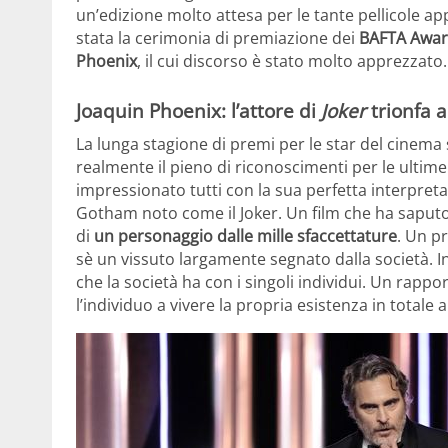
un’edizione molto attesa per le tante pellicole app
stata la cerimonia di premiazione dei
BAFTA Awa
Phoenix
, il cui discorso è stato molto apprezzato.
Joaquin Phoenix: l’attore di
Joker
trionfa 
La lunga stagione di premi per le star del cinema s
realmente il pieno di riconoscimenti per le ultim
impressionato tutti con la sua perfetta interpret
Gotham noto come il Joker. Un film che ha saput
di
un personaggio dalle mille sfaccettature
. Un p
sè un vissuto largamente segnato dalla società. In
che la società ha con i singoli individui. Un rap
l’individuo a vivere la propria esistenza in total