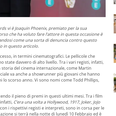
ards vi è Joaquin Phoenix, premiato per la sua
corso che ha voluto fare l’attore in questa occasione è
ntandosi come una sorta di denuncia contro questo
o in questo articolo.
esso, in termini cinematografici. Le pellicole che
tate davvero di alto livello. Tra i vari registi, infatti,
 storia del cinema internazionale, come Martin
ciale va anche a showrunner più giovani che hanno
ni lo scorso anno. Vi sono nomi come Todd Phillips,
acendo il pieno di premi in questi ultimi mesi. Tra i film
nfatti,
C’era una volta a Hollywood
,
1917, Joker,
JoJo
, con i rispettivi registi e interpreti, sono in corsa per le
zione si terrà nella notte di lunedì 10 Febbraio ed è