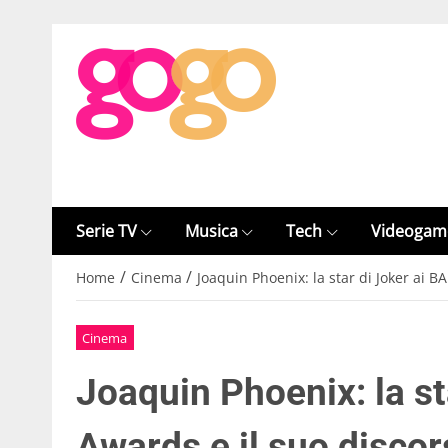
Serie TV
Musica
Tech
Videogam
/
/
Home
Cinema
Joaquin Phoenix: la star di Joker ai B
Cinema
Joaquin Phoenix: la s
Awards e il suo discor