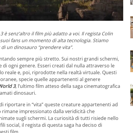
è senz’altro il film più adatto a voi. Il regista Colin
i suoi fans un momento di alta tecnologia. Stiamo
 di un dinosauro “prendere vita”.
entando sempre più stretto. Sui nostri grandi schermi,
di ogni genere. Esseri creati dal nulla attraverso le
reale e, poi, riprodotte nella realtà virtuale. Questi
poranee, specie quelle appartenenti al genere
World 3
, l’ultimo film atteso della saga cinematografica
 amati dinosauri.
di riportare in “vita” queste creature appartenenti ad
co rimane impressionato dalla veridicità che
ate sugli schermi. La curiosità di tutti risiede nello
ili social, il regista di questa saga ha deciso di
esti film.