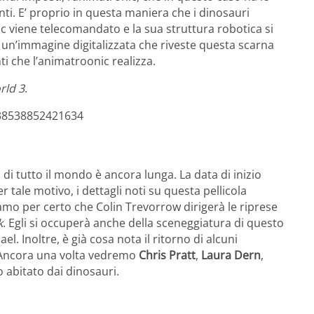
. E’ proprio in questa maniera che i dinosauri
ic viene telecomandato e la sua struttura robotica si
un’immagine digitalizzata che riveste questa scarna
 che l’animatroonic realizza.
rld 3
.
538538852421634
di tutto il mondo è ancora lunga. La data di inizio
er tale motivo, i dettagli noti su questa pellicola
mo per certo che Colin Trevorrow dirigerà le riprese
k
. Egli si occuperà anche della sceneggiatura di questo
 Inoltre, è già cosa nota il ritorno di alcuni
 Ancora una volta vedremo
Chris Pratt
,
Laura Dern
,
abitato dai dinosauri.