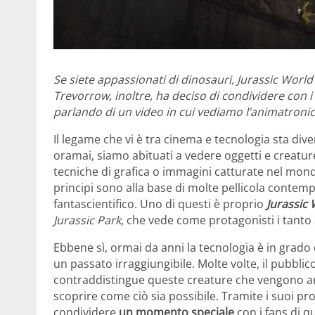
Se siete appassionati di dinosauri, Jurassic World 3 
Trevorrow, inoltre, ha deciso di condividere con 
parlando di un video in cui vediamo l’animatronic
Il legame che vi è tra cinema e tecnologia sta div
oramai, siamo abituati a vedere oggetti e creature 
tecniche di grafica o immagini catturate nel mondo 
principi sono alla base di molte pellicola contem
fantascientifico. Uno di questi è proprio
Jurassic 
Jurassic Park
, che vede come protagonisti i tanto
Ebbene sì, ormai da anni la tecnologia è in grado 
un passato irraggiungibile. Molte volte, il pubbli
contraddistingue queste creature che vengono anim
scoprire come ciò sia possibile. Tramite i suoi prof
condividere
un momento speciale
con i fans di qu