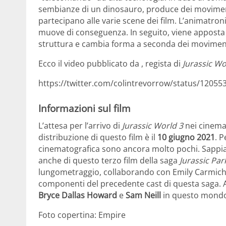
sembianze di un dinosauro, produce dei movimenti
partecipano alle varie scene dei film. L’animatron
muove di conseguenza. In seguito, viene apposta 
struttura e cambia forma a seconda dei movimenti
Ecco il video pubblicato da , regista di
Jurassic Wo
https://twitter.com/colintrevorrow/status/1205
Informazioni sul film
L’attesa per l’arrivo di
Jurassic World 3
nei cinema 
distribuzione di questo film è il
10 giugno 2021
. P
cinematografica sono ancora molto pochi. Sappia
anche di questo terzo film della saga
Jurassic Par
lungometraggio, collaborando con Emily Carmichael.
componenti del precedente cast di questa saga.
Bryce Dallas Howard
e
Sam Neill
in questo mondo 
Foto copertina: Empire