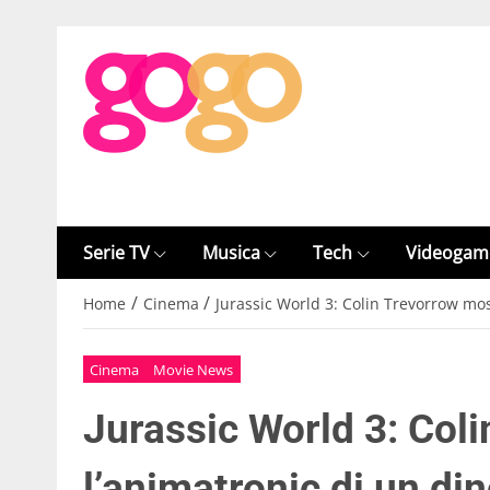
Serie TV
Musica
Tech
Videogam
/
/
Home
Cinema
Jurassic World 3: Colin Trevorrow mo
Cinema
Movie News
Jurassic World 3: Col
l’animatronic di un di