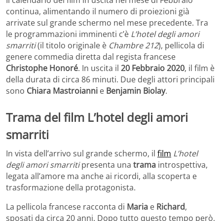
Il calendario dei film in uscita nel mese di Febbraio
continua, alimentando il numero di proiezioni già
arrivate sul grande schermo nel mese precedente. Tra
le programmazioni imminenti c’è
L’hotel degli amori
smarriti
(il titolo originale è
Chambre 212
), pellicola di
genere commedia diretta dal regista francese
Christophe Honoré
. In uscita il
20 Febbraio 2020
, il film è
della durata di circa 86 minuti. Due degli attori principali
sono
Chiara Mastroianni
e
Benjamin Biolay
.
Trama del film L’hotel degli amori
smarriti
In vista dell’arrivo sul grande schermo, il
film
L’hotel
degli amori smarriti
presenta una
trama
introspettiva,
legata all’amore ma anche ai ricordi, alla scoperta e
trasformazione della protagonista.
La pellicola francese racconta di
Maria
e
Richard
,
sposati da circa 20 anni. Dopo tutto questo tempo però,